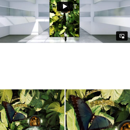
#미디어아트플랫폼 #미디어아티스트 #미디어아트제작 #디스
트릭트 #cjcgv #대형미디어 #videoart #mediaart
subscription #mediaartplatform #mediaartist #mediaart
production #cjcgv #dstrict #highquailty #dooh #led
#leddisplay #ledscreen #ledsignage