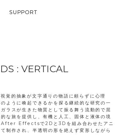
SUPPORT
S : VERTICAL
』は、視覚的抽象が文字通りの物語に頼らずに心理
どのように喚起できるかを探る継続的な研究の一
、ガラスが生きた物質として振る舞う流動的で屈
覚的な旅を提供し、有機と人工、固体と液体の境
fter Effectsで2Dと3Dを組み合わせたアニ
いて制作され、半透明の形を絶えず変形しながら