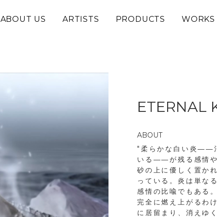
ABOUT US
ARTISTS
PRODUCTS
WORKS
ETERNAL 
ABOUT
"柔らかな白い炎―
いる――が残る感情
砂の上に優しく置か
っている。炎は単な
感情の比喩でもある
完全に燃え上がるわ
に居留まり、消えゆ