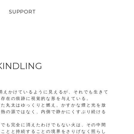
SUPPORT
KINDLING
―消えかけているように見えるが、それでも生きて
や存在の痕跡に視覚的な形を与えている。
れた丸太はゆっくりと燃え、かすかな煙と光を放
る熱の源ではなく、内側で静かにくすぶり続ける
。
けでも完全に消えたわけでもない火は、その中間
くことと持続することの境界をさりげなく照らし