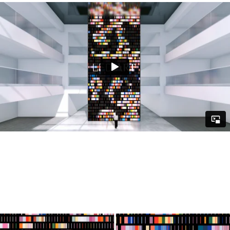
#미디어아트플랫폼 #미디어아티스트 #미디어아트제작 #디스
트릭트 #cjcgv #대형미디어 #videoart #mediaart
subscription #mediaartplatform #mediaartist #mediaart
production #cjcgv #dstrict #highquailty #dooh #led
#leddisplay #ledscreen #ledsignage