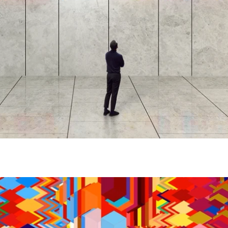
cjcgv #대형미디어 #videoart #mediaart subscriptio
lty #dooh #led #leddisplay #ledscreen #ledsignage