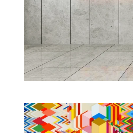
#미디어아트플랫폼 #미디어아티스트 #미디어아트제작 #디스트릭트 #
#mediaart production #cjcgv #dstrict #highquai