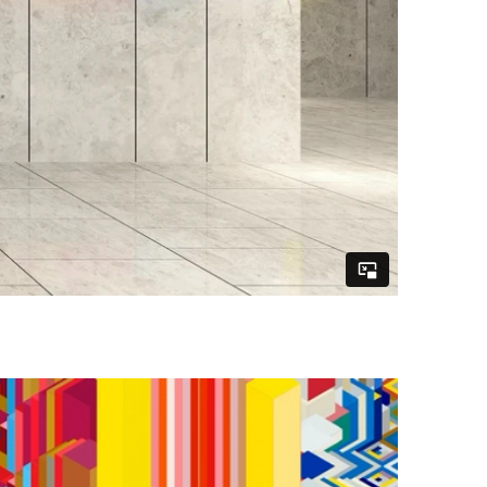
n #mediaartplatform #mediaartist