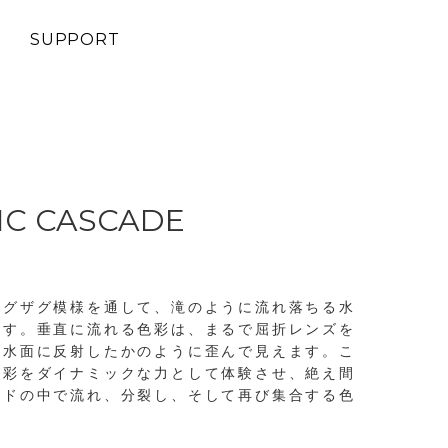
SUPPORT
C CASCADE
ジグザグ模様を通して、滝のように流れ落ちる水
ます。垂直に流れる色彩は、まるで屈折レンズを
つ水面に反射したかのように歪んで見えます。こ
色彩をダイナミックな力として体験させ、絶え間
ードの中で流れ、分裂し、そして再び集合する色