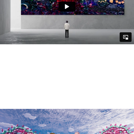
프리미엄 미디어아트 구독 서비스 PREMIUM MEDIA ART
LICENSING SERVICE
#미디어아트플랫폼 #미디어아티스트 #미디어아트제작 #디스
트릭트 #cjcgv #대형미디어 #videoart #mediaart
subscription #mediaartplatform #mediaartist #mediaart
production #cjcgv #dstrict #highquailty #dooh #led
#leddisplay #ledscreen #ledsignage