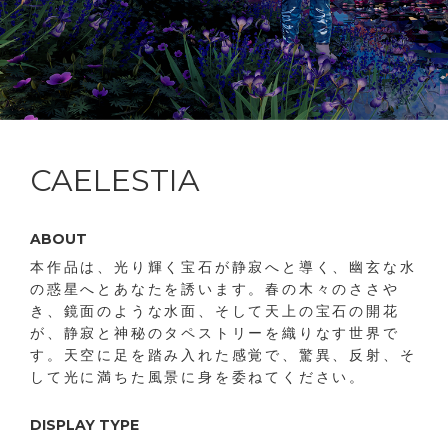
CAELESTIA
ABOUT
本作品は、光り輝く宝石が静寂へと導く、幽玄な水
の惑星へとあなたを誘います。春の木々のささや
き、鏡面のような水面、そして天上の宝石の開花
が、静寂と神秘のタペストリーを織りなす世界で
す。天空に足を踏み入れた感覚で、驚異、反射、そ
して光に満ちた風景に身を委ねてください。
DISPLAY TYPE