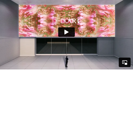
프리미엄 미디어아트 구독 서비스 PREMIUM MEDIA ART
LICENSING SERVICE
#미디어아트플랫폼 #미디어아티스트 #미디어아트제작 #디스
트릭트 #cjcgv #대형미디어 #videoart #mediaart
subscription #mediaartplatform #mediaartist #mediaart
production #cjcgv #dstrict #highquailty #dooh #led
#leddisplay #ledscreen #ledsignage