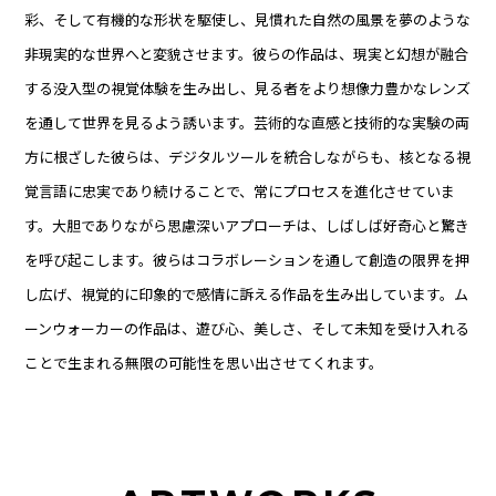
彩、そして有機的な形状を駆使し、見慣れた自然の風景を夢のような
非現実的な世界へと変貌させます。彼らの作品は、現実と幻想が融合
する没入型の視覚体験を生み出し、見る者をより想像力豊かなレンズ
を通して世界を見るよう誘います。芸術的な直感と技術的な実験の両
方に根ざした彼らは、デジタルツールを統合しながらも、核となる視
覚言語に忠実であり続けることで、常にプロセスを進化させていま
す。大胆でありながら思慮深いアプローチは、しばしば好奇心と驚き
を呼び起こします。彼らはコラボレーションを通して創造の限界を押
し広げ、視覚的に印象的で感情に訴える作品を生み出しています。ム
ーンウォーカーの作品は、遊び心、美しさ、そして未知を受け入れる
ことで生まれる無限の可能性を思い出させてくれます。